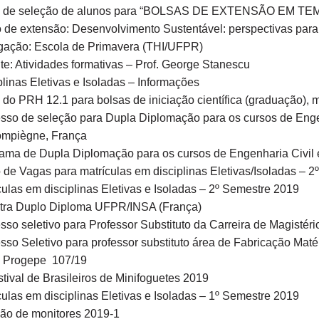
al de seleção de alunos para “BOLSAS DE EXTENSÃO EM 
 de extensão: Desenvolvimento Sustentável: perspectivas par
gação: Escola de Primavera (THI/UFPR)
te: Atividades formativas – Prof. George Stanescu
plinas Eletivas e Isoladas – Informações
l do PRH 12.1 para bolsas de iniciação científica (graduação),
sso de seleção para Dupla Diplomação para os cursos de Eng
mpiègne, França
ama de Dupla Diplomação para os cursos de Engenharia Civil
 de Vagas para matrículas em disciplinas Eletivas/Isoladas – 
culas em disciplinas Eletivas e Isoladas – 2º Semestre 2019
tra Duplo Diploma UFPR/INSA (França)
sso seletivo para Professor Substituto da Carreira de Magisté
sso Seletivo para professor substituto área de Fabricação Maté
l Progepe 107/19
stival de Brasileiros de Minifoguetes 2019
culas em disciplinas Eletivas e Isoladas – 1º Semestre 2019
ão de monitores 2019-1