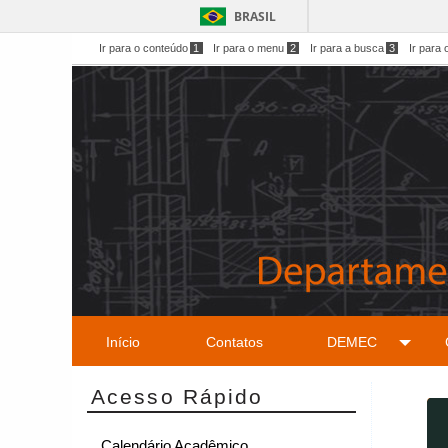
BRASIL
Ir para o conteúdo
1
Ir para o menu
2
Ir para a busca
3
Ir para 
Início
Contatos
DEMEC
Acesso Rápido
Calendário Acadêmico