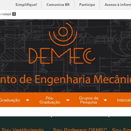
Simplifique!
Comunica BR
Participe
Acesso à infor
o rodapé
4
Pós-
Grupos de
Graduação
Intercâ
Graduação
Pesquisa