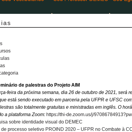
cias
s
ursos
culas
ias
ategoria
eminário de palestras do Projeto AIM
rça-feira da próxima semana, dia 26 de outubro de 2021, será re
que está sendo executado em parceria pela UFPR e UFSC com 
lestras são totalmente gratuitas e ministradas em inglês. O horár
o a plataforma Zoom:
https://thi-de.zoom.us/j/970867849
isa sobre identidade visual do DEMEC
l de processo seletivo PROIND 2020 – UFPR no Combate à C