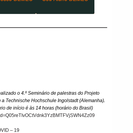
alizado o 4.º Seminário de palestras do Projeto
a Technische Hochschule Ingolstadt (Alemanha).
io de início é às 14 horas (horário do Brasil)
13?pwd=Q05reTIvOCtVdnk3YzBMTFVjSWN4Zz09
OVID – 19