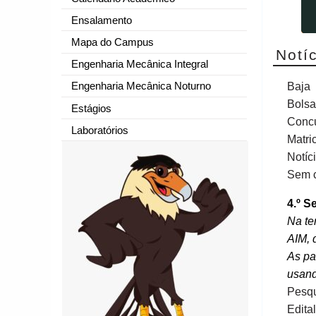
Ensalamento
Mapa do Campus
Notí
Engenharia Mecânica Integral
Engenharia Mecânica Noturno
Baja
Bolsa
Estágios
Conc
Laboratórios
Matri
Notíc
Sem c
4.º S
Na te
AIM, 
As pa
usand
Pesqu
Edita