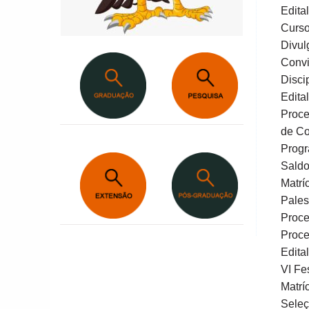
Edit
Curso
Divul
Convi
Disci
Edita
Proce
de Co
Progr
Saldo
Matrí
Pales
Proce
Proce
Edita
VI Fe
Matrí
Seleç