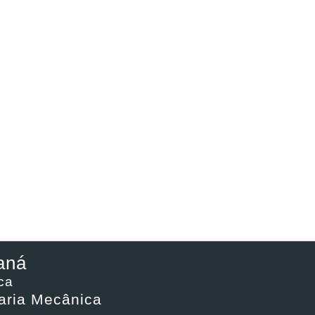
aná
ca
aria Mecânica