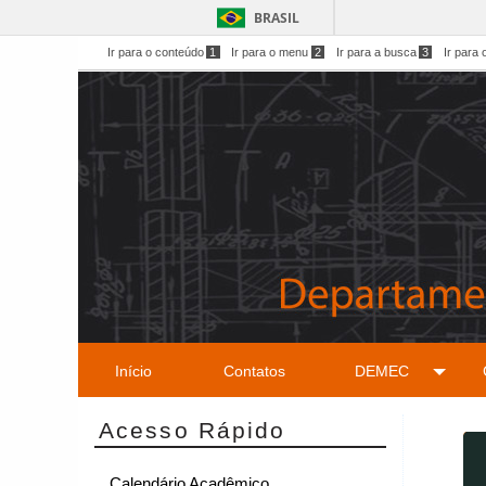
BRASIL
Ir para o conteúdo
1
Ir para o menu
2
Ir para a busca
3
Ir para 
Início
Contatos
DEMEC
Acesso Rápido
Calendário Acadêmico