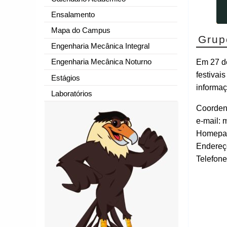
Ensalamento
Mapa do Campus
Grup
Engenharia Mecânica Integral
Engenharia Mecânica Noturno
Em 27 d
festivai
Estágios
informaç
Laboratórios
Coordena
e-mail: 
Homepag
Endereç
Telefone