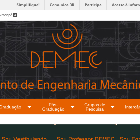
Simplifique!
Comunica BR
Participe
Acesso à infor
o rodapé
4
Pós-
Grupos de
Graduação
Intercâ
Graduação
Pesquisa