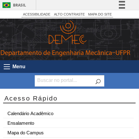
BRASIL
Simplifique!
ACESSIBILIDADE
ALTO CONTRASTE
MAPA DO SITE
Comunica BR
Participe
Acesso à informação
Legislação
Canais
Menu
Acesso Rápido
Calendário Acadêmico
Ensalamento
Mapa do Campus