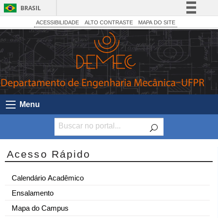
BRASIL
Simplifique!
ACESSIBILIDADE
ALTO CONTRASTE
MAPA DO SITE
Comunica BR
Participe
Acesso à informação
Legislação
Canais
Menu
Acesso Rápido
Calendário Acadêmico
Ensalamento
Mapa do Campus