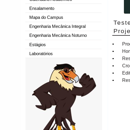
Ensalamento
Mapa do Campus
Test
Engenharia Mecânica Integral
Proj
Engenharia Mecânica Noturno
•
Pro
Estágios
•
Hom
Laboratórios
•
Res
•
Cro
•
Edi
•
Res