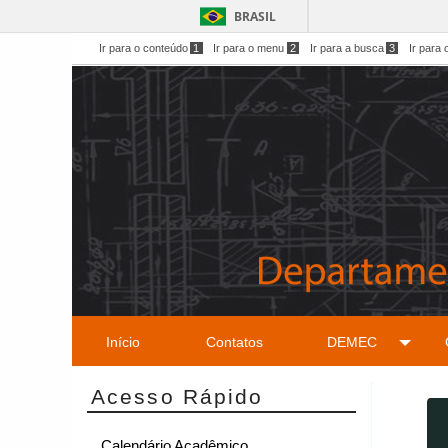
BRASIL
Ir para o conteúdo
1
Ir para o menu
2
Ir para a busca
3
Ir para 
Início
Contatos
DEMEC
Acesso Rápido
Calendário Acadêmico