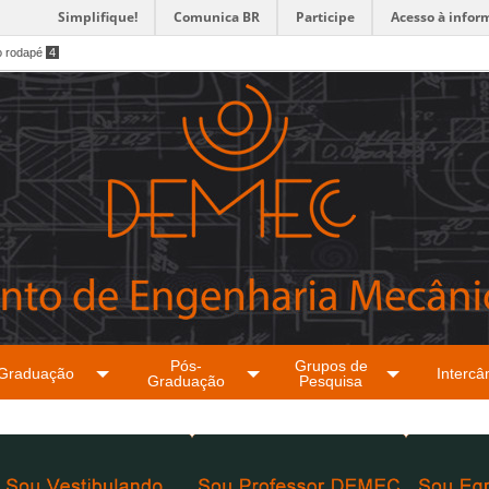
Simplifique!
Comunica BR
Participe
Acesso à infor
o rodapé
4
Pós-
Grupos de
Graduação
Intercâ
Graduação
Pesquisa