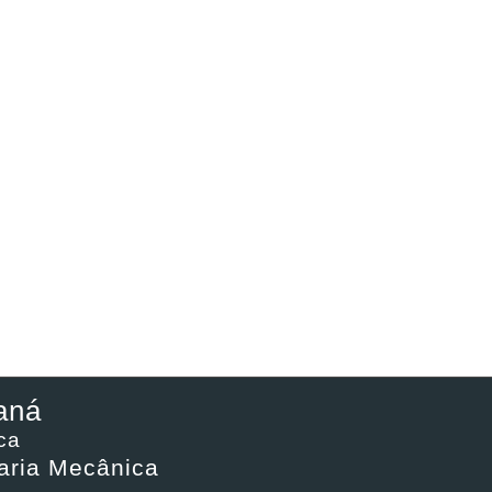
aná
ca
aria Mecânica