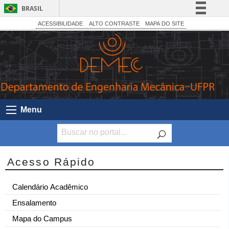
BRASIL
Simplifique!
ACESSIBILIDADE
ALTO CONTRASTE
MAPA DO SITE
Comunica BR
Participe
Acesso à informação
Legislação
Canais
Menu
Acesso Rápido
Calendário Acadêmico
Ensalamento
Mapa do Campus