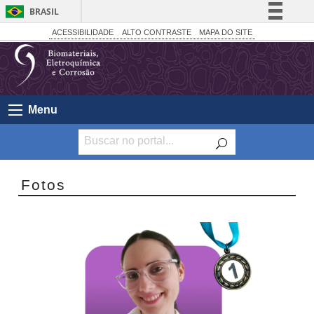
BRASIL
Simplifique!
ACESSIBILIDADE
ALTO CONTRASTE
MAPA DO SITE
Comunica BR
Participe
Acesso à informação
Menu
Legislação
Canais
Fotos