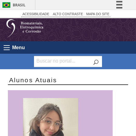
BRASIL
Simplifique!
ACESSIBILIDADE
ALTO CONTRASTE
MAPA DO SITE
Comunica BR
Participe
Acesso à informação
Menu
Legislação
Canais
Alunos Atuais